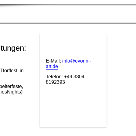
ltungen:
E-Mail:
info@evonni-
art.de
orffest, in
Telefon: +49 3304
8192393
eiterfeste,
iesNights)